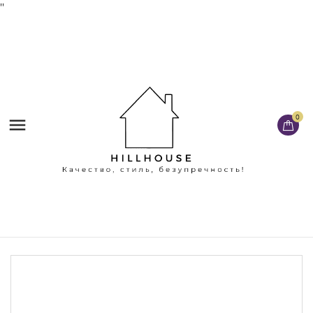
'
'
0
