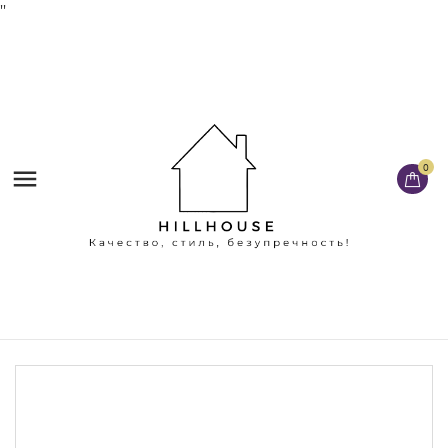
'
'
0
