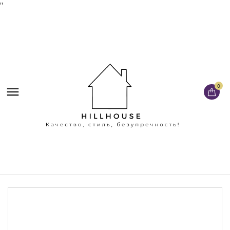
'
'
0
