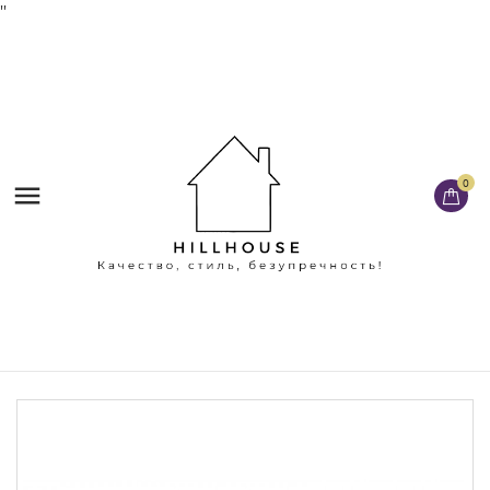
'
'
0
