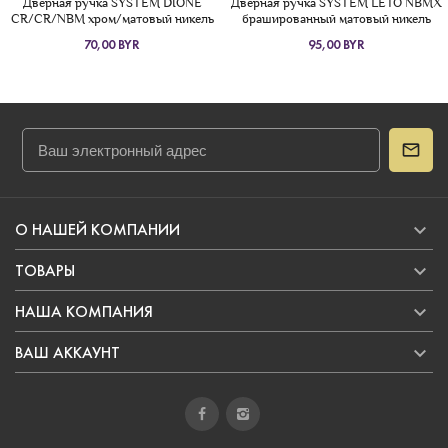
Дверная ручка SYSTEM DIONE
Дверная ручка SYSTEM LETO NBMX
CR/CR/NBM хром/матовый никель
брашированный матовый никель
70,00 BYR
95,00 BYR

О НАШЕЙ КОМПАНИИ

ТОВАРЫ

НАША КОМПАНИЯ

ВАШ АККАУНТ