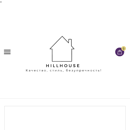
'
'
0
