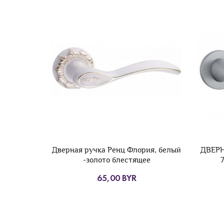
ия, белый
ДВЕРНАЯ РУЧКА APRILE TULIPA R
Систем
ее
7S SC МАТОВЫЙ ХРОМ
230,00 BYR