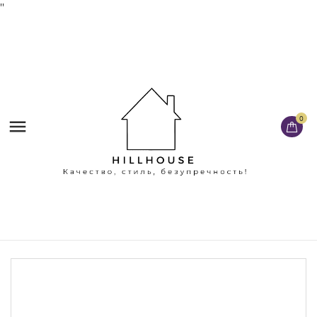
'
'
0
